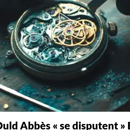
ld Abbès « se disputent » 