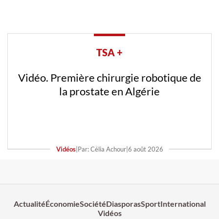
TSA +
Vidéo. Première chirurgie robotique de
la prostate en Algérie
Vidéos
|
Par: Célia Achour
|
6 août 2026
Actualité
Économie
Société
Diasporas
Sport
International
Vidéos