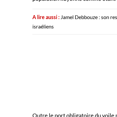
A lire aussi :
Jamel Debbouze : son rest
israéliens
Outre le port obligatoire du voile 