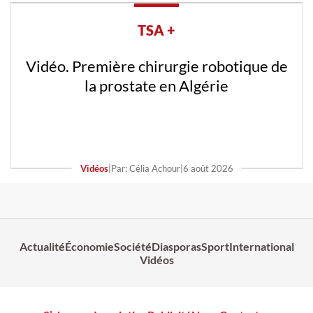
TSA +
Vidéo. Première chirurgie robotique de
la prostate en Algérie
Vidéos
|
Par: Célia Achour
|
6 août 2026
Actualité
Économie
Société
Diasporas
Sport
International
Vidéos