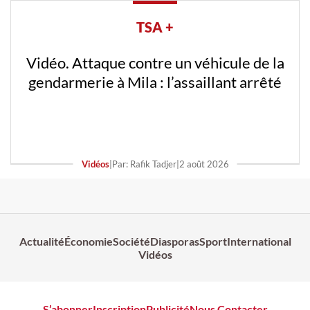
TSA +
Vidéo. Attaque contre un véhicule de la
gendarmerie à Mila : l’assaillant arrêté
Vidéos
|
Par: Rafik Tadjer
|
2 août 2026
Actualité
Économie
Société
Diasporas
Sport
International
Vidéos
S’abonner
Inscription
Publicité
Nous Contacter