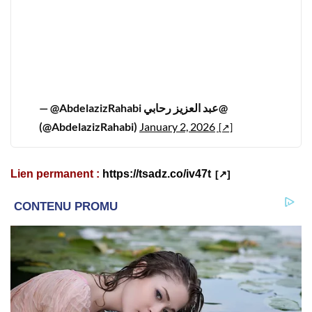
— @AbdelazizRahabi عبد العزيز رحابي@
(@AbdelazizRahabi)
January 2, 2026
Lien permanent :
https://tsadz.co/iv47t