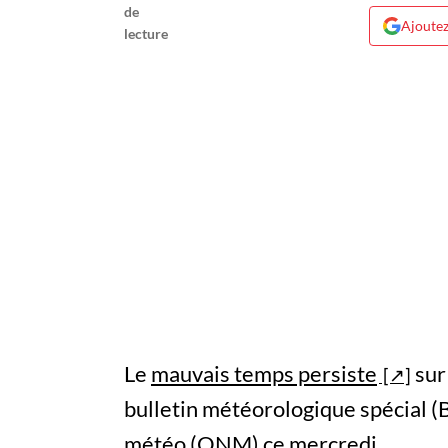
Ajoutez
Le
mauvais temps persiste
sur
bulletin météorologique spécial (B
météo (ONM) ce mercredi.