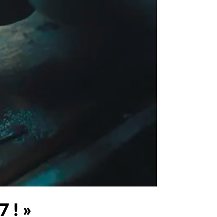
7 ! »