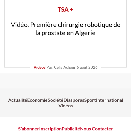
TSA +
Vidéo. Première chirurgie robotique de
la prostate en Algérie
Vidéos
|
Par: Célia Achour
|
6 août 2026
Actualité
Économie
Société
Diasporas
Sport
International
Vidéos
S’abonner
Inscription
Publicité
Nous Contacter