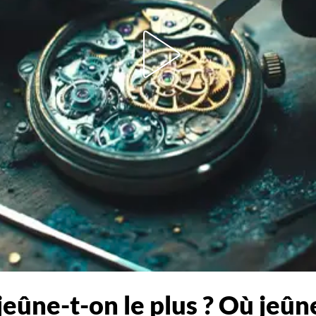
eûne-t-on le plus ? Où jeûne