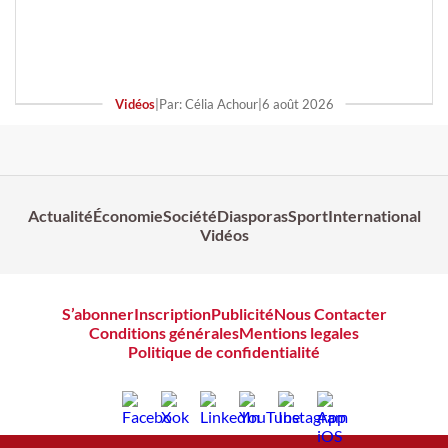
Vidéos
|
Par: Célia Achour
|
6 août 2026
Actualité
Économie
Société
Diasporas
Sport
International
Vidéos
S’abonner
Inscription
Publicité
Nous Contacter
Conditions générales
Mentions legales
Politique de confidentialité