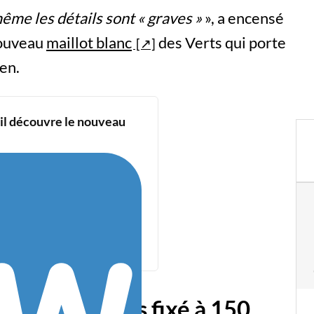
ême les détails sont « graves »
», a encensé
nouveau
maillot blanc
des Verts qui porte
ien.
il découvre le nouveau
illot des Verts fixé à 150