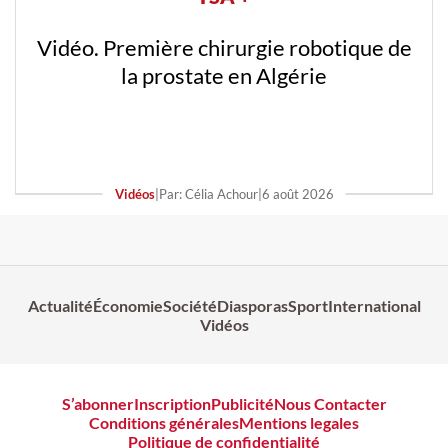
Vidéo. Première chirurgie robotique de
la prostate en Algérie
Vidéos
|
Par: Célia Achour
|
6 août 2026
Actualité
Économie
Société
Diasporas
Sport
International
Vidéos
S’abonner
Inscription
Publicité
Nous Contacter
Conditions générales
Mentions legales
Politique de confidentialité