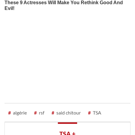
#
algérie
#
rsf
#
said chitour
#
TSA
TSA +