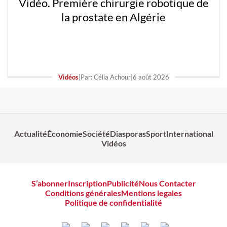
Vidéo. Première chirurgie robotique de
la prostate en Algérie
Vidéos
|
Par: Célia Achour
|
6 août 2026
Actualité
Économie
Société
Diasporas
Sport
International
Vidéos
S’abonner
Inscription
Publicité
Nous Contacter
Conditions générales
Mentions legales
Politique de confidentialité