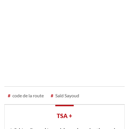
#
code de la route
#
Saïd Sayoud
TSA +