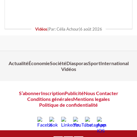
Vidéos
|
Par: Célia Achour
|
6 août 2026
Actualité
Économie
Société
Diasporas
Sport
International
Vidéos
S’abonner
Inscription
Publicité
Nous Contacter
Conditions générales
Mentions legales
Politique de confidentialité