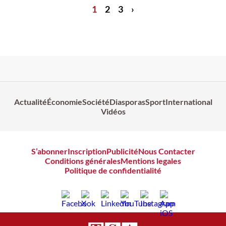
1
2
3
›
Actualité
Économie
Société
Diasporas
Sport
International
Vidéos
S’abonner
Inscription
Publicité
Nous Contacter
Conditions générales
Mentions legales
Politique de confidentialité