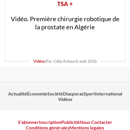
TSA +
Vidéo. Première chirurgie robotique de
la prostate en Algérie
Vidéos
|
Par: Célia Achour
|
6 août 2026
Actualité
Économie
Société
Diasporas
Sport
International
Vidéos
S’abonner
Inscription
Publicité
Nous Contacter
Conditions générales
Mentions legales