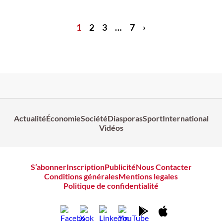
1
2
3
…
7
›
Actualité
Économie
Société
Diasporas
Sport
International
Vidéos
S’abonner
Inscription
Publicité
Nous Contacter
Conditions générales
Mentions legales
Politique de confidentialité