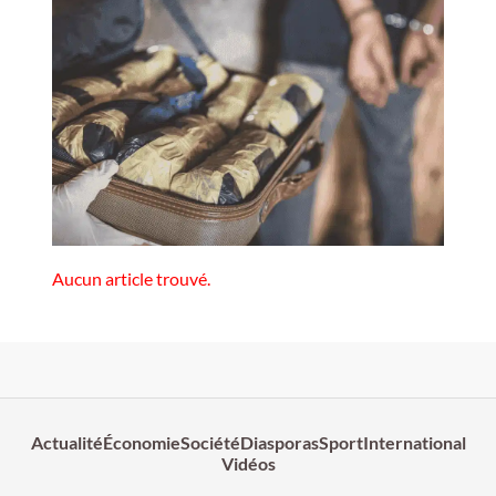
Aucun article trouvé.
Actualité
Économie
Société
Diasporas
Sport
International
Vidéos