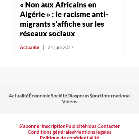
« Non aux Africains en
Algérie » : le racisme anti-
migrants s’affiche sur les
réseaux sociaux
Actualité
|
21 juin 2017
Actualité
Économie
Société
Diasporas
Sport
International
Vidéos
S’abonner
Inscription
Publicité
Nous Contacter
Conditions générales
Mentions legales
Politique de confidentialité