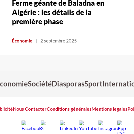
Ferme géante de Baladna en
n
Algérie : les détails de la
première phase
Économie
|
2 septembre 2025
conomie
Société
Diasporas
Sport
Internati
blicité
Nous Contacter
Conditions générales
Mentions legales
Pol