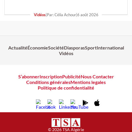
Vidéos
|
Par: Célia Achour
|
6 août 2026
Actualité
Économie
Société
Diasporas
Sport
International
Vidéos
S’abonner
Inscription
Publicité
Nous Contacter
Conditions générales
Mentions legales
Politique de confidentialité
© 2026 TSA Algérie