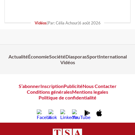
Vidéos
|
Par: Célia Achour
|
6 août 2026
Actualité
Économie
Société
Diasporas
Sport
International
Vidéos
S’abonner
Inscription
Publicité
Nous Contacter
Conditions générales
Mentions legales
Politique de confidentialité