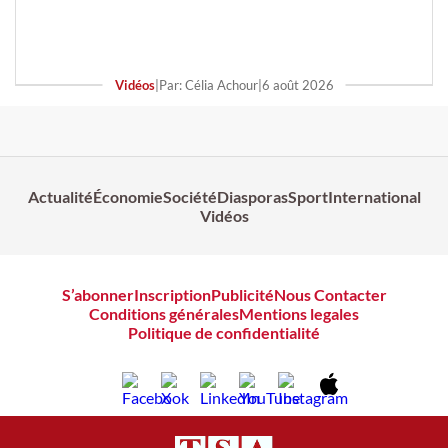
Vidéos
|
Par: Célia Achour
|
6 août 2026
Actualité
Économie
Société
Diasporas
Sport
International
Vidéos
S’abonner
Inscription
Publicité
Nous Contacter
Conditions générales
Mentions legales
Politique de confidentialité