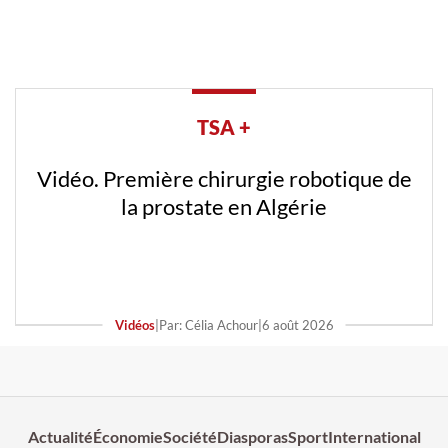
TSA +
Vidéo. Première chirurgie robotique de
la prostate en Algérie
Vidéos
|
Par: Célia Achour
|
6 août 2026
Actualité
Économie
Société
Diasporas
Sport
International