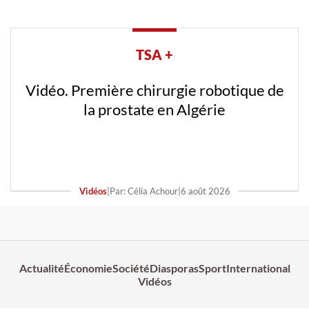
TSA +
Vidéo. Première chirurgie robotique de
la prostate en Algérie
Vidéos
|
Par: Célia Achour
|
6 août 2026
Actualité
Économie
Société
Diasporas
Sport
International
Vidéos