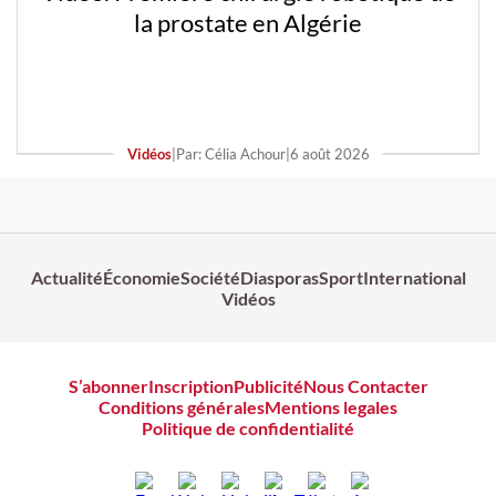
la prostate en Algérie
Vidéos
|
Par: Célia Achour
|
6 août 2026
Actualité
Économie
Société
Diasporas
Sport
International
Vidéos
S’abonner
Inscription
Publicité
Nous Contacter
Conditions générales
Mentions legales
Politique de confidentialité