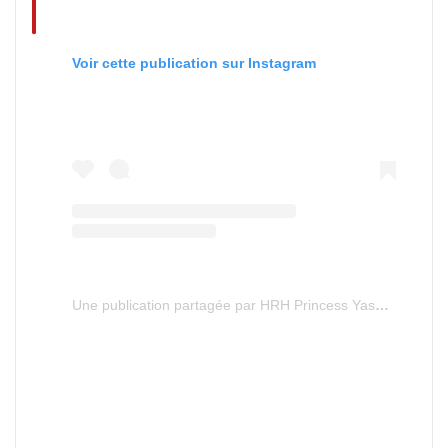
Voir cette publication sur Instagram
Une publication partagée par HRH Princess Yasmine Murat (@princesse_yasmine_murat)