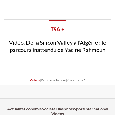
TSA +
Vidéo. De la Silicon Valley à l’Algérie : le
parcours inattendu de Yacine Rahmoun
Vidéos
|
Par: Célia Achour
|
6 août 2026
Actualité
Économie
Société
Diasporas
Sport
International
Vidéos