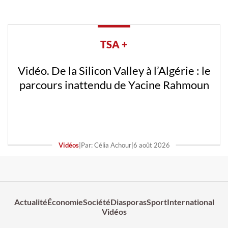
TSA +
Vidéo. De la Silicon Valley à l’Algérie : le
parcours inattendu de Yacine Rahmoun
Vidéos
|
Par: Célia Achour
|
6 août 2026
Actualité
Économie
Société
Diasporas
Sport
International
Vidéos