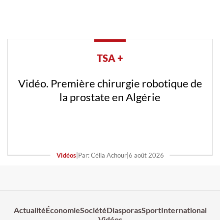
TSA +
Vidéo. Première chirurgie robotique de
la prostate en Algérie
Vidéos
|
Par: Célia Achour
|
6 août 2026
Actualité
Économie
Société
Diasporas
Sport
International
Vidéos