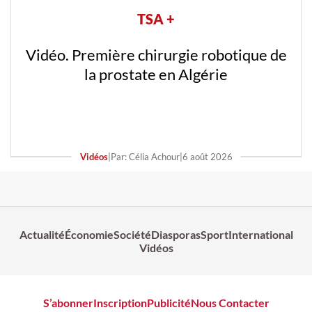
TSA +
Vidéo. Première chirurgie robotique de
la prostate en Algérie
Vidéos
|
Par: Célia Achour
|
6 août 2026
Actualité
Économie
Société
Diasporas
Sport
International
Vidéos
S’abonner
Inscription
Publicité
Nous Contacter