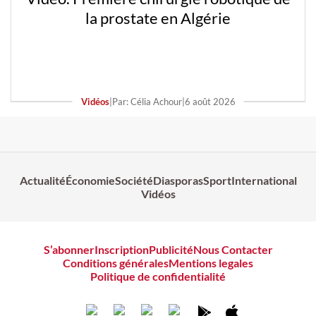
la prostate en Algérie
Vidéos
|
Par: Célia Achour
|
6 août 2026
Actualité
Économie
Société
Diasporas
Sport
International
Vidéos
S’abonner
Inscription
Publicité
Nous Contacter
Conditions générales
Mentions legales
Politique de confidentialité