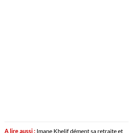
A lire aussi :
Imane Khelif dément sa retraite et