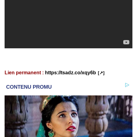
Lien permanent :
https://tsadz.co/xqy6b