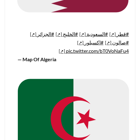
#قطر
#السعودية
#الخليج
#الجزائر
#صالون
#اكسبلور
pic.twitter.com/bT0VoNaFu4
— Map Of Algeria