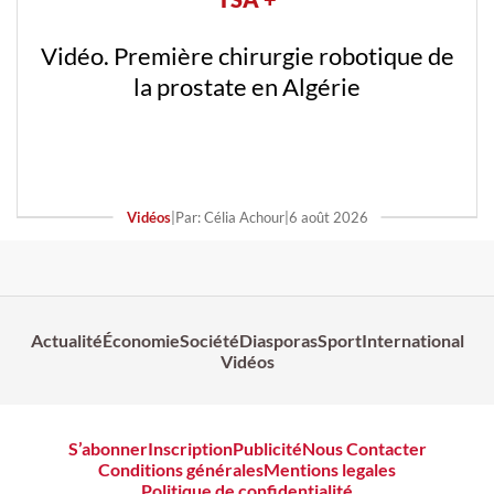
Vidéo. Première chirurgie robotique de
la prostate en Algérie
Vidéos
|
Par: Célia Achour
|
6 août 2026
Actualité
Économie
Société
Diasporas
Sport
International
Vidéos
S’abonner
Inscription
Publicité
Nous Contacter
Conditions générales
Mentions legales
Politique de confidentialité