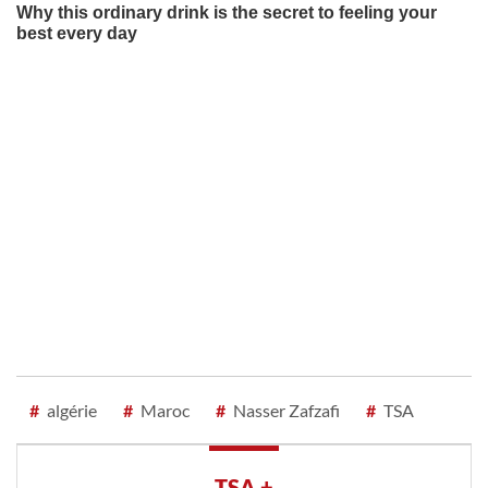
#
algérie
#
Maroc
#
Nasser Zafzafi
#
TSA
TSA +