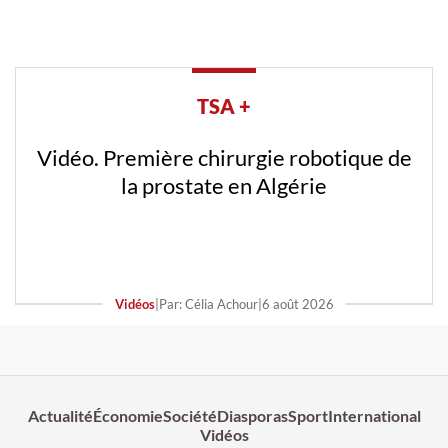
TSA +
Vidéo. Première chirurgie robotique de
la prostate en Algérie
Vidéos
|
Par: Célia Achour
|
6 août 2026
Actualité
Économie
Société
Diasporas
Sport
International
Vidéos