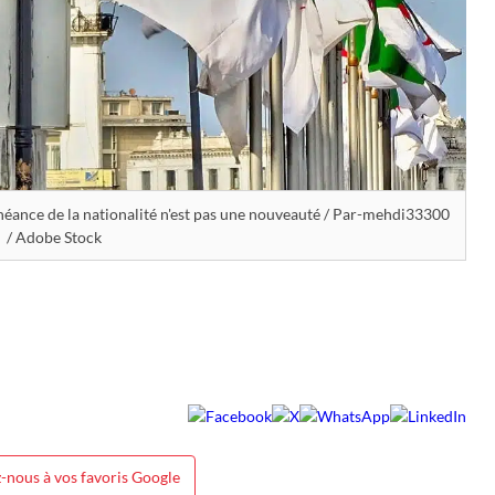
héance de la nationalité n'est pas une nouveauté / Par-mehdi33300
/ Adobe Stock
-nous à vos favoris Google