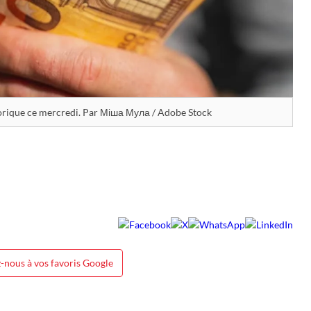
storique ce mercredi. Par Міша Мула / Adobe Stock
-nous à vos favoris Google