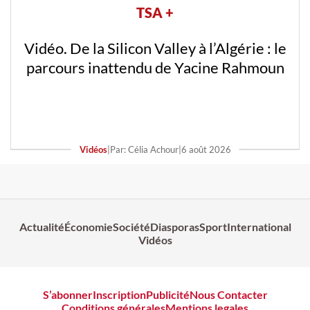
TSA +
Vidéo. De la Silicon Valley à l’Algérie : le
parcours inattendu de Yacine Rahmoun
Vidéos
|
Par: Célia Achour
|
6 août 2026
Actualité
Économie
Société
Diasporas
Sport
International
Vidéos
S’abonner
Inscription
Publicité
Nous Contacter
Conditions générales
Mentions legales