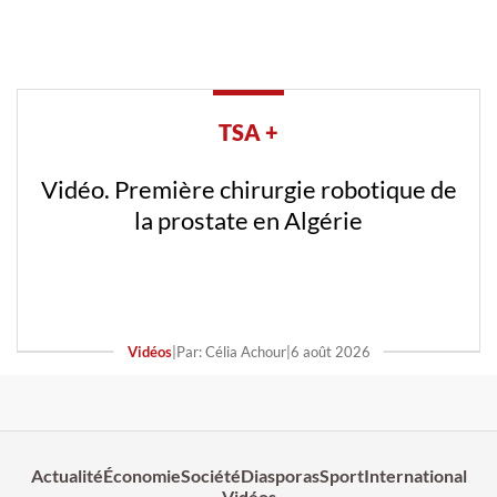
TSA +
Vidéo. Première chirurgie robotique de
la prostate en Algérie
Vidéos
|
Par: Célia Achour
|
6 août 2026
Actualité
Économie
Société
Diasporas
Sport
International
Vidéos