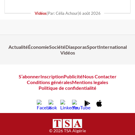
Vidéos
|
Par: Célia Achour
|
6 août 2026
Actualité
Économie
Société
Diasporas
Sport
International
Vidéos
S’abonner
Inscription
Publicité
Nous Contacter
Conditions générales
Mentions legales
Politique de confidentialité
© 2026 TSA Algérie