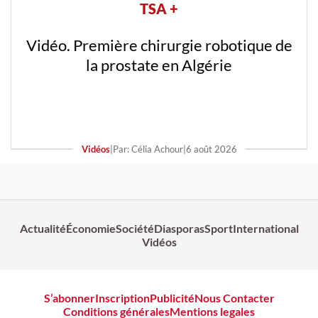
TSA +
Vidéo. Première chirurgie robotique de
la prostate en Algérie
Vidéos
|
Par: Célia Achour
|
6 août 2026
Actualité
Économie
Société
Diasporas
Sport
International
Vidéos
S’abonner
Inscription
Publicité
Nous Contacter
Conditions générales
Mentions legales