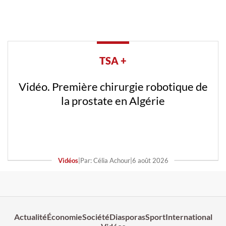
TSA +
Vidéo. Première chirurgie robotique de
la prostate en Algérie
Vidéos
|
Par: Célia Achour
|
6 août 2026
Actualité
Économie
Société
Diasporas
Sport
International