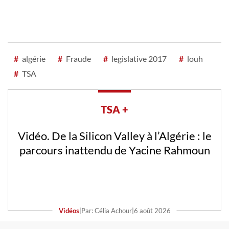
#
algérie
#
Fraude
#
legislative 2017
#
louh
#
TSA
TSA +
Vidéo. Attaque contre un véhicule de la
gendarmerie à Mila : l’assaillant arrêté
Vidéos
|
Par: Rafik Tadjer
|
2 août 2026