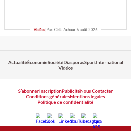
Vidéos
|
Par: Célia Achour
|
6 août 2026
Actualité
Économie
Société
Diasporas
Sport
International
Vidéos
S’abonner
Inscription
Publicité
Nous Contacter
Conditions générales
Mentions legales
Politique de confidentialité