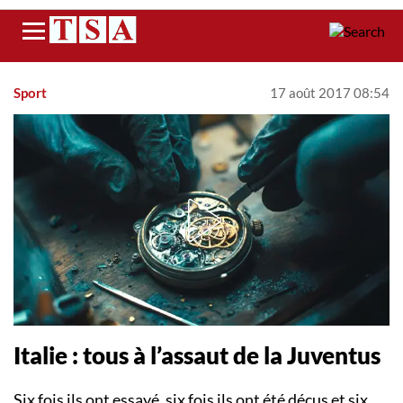
Menu
Sport
17 août 2017 08:54
Italie : tous à l’assaut de la Juventus
Six fois ils ont essayé, six fois ils ont été déçus et six