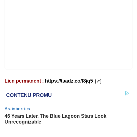
Lien permanent :
https://tsadz.co/t8jq5