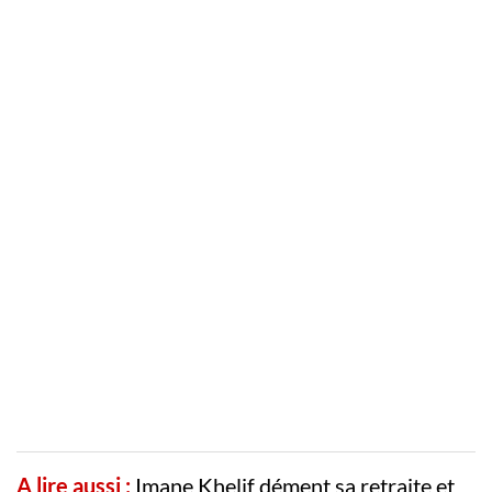
A lire aussi :
Imane Khelif dément sa retraite et