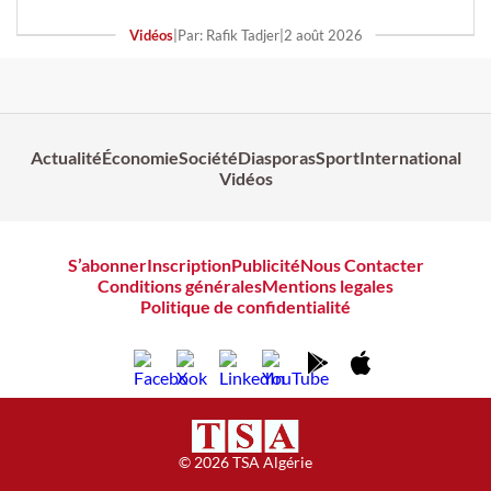
Vidéos
|
Par: Rafik Tadjer
|
2 août 2026
Actualité
Économie
Société
Diasporas
Sport
International
Vidéos
S’abonner
Inscription
Publicité
Nous Contacter
Conditions générales
Mentions legales
Politique de confidentialité
© 2026 TSA Algérie