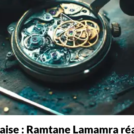
çaise : Ramtane Lamamra ré